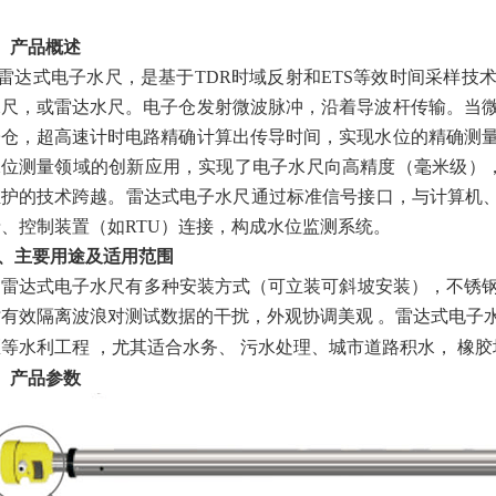
、
产品概述
雷达式电子水尺，是基于
TDR
时域反射和
ETS
等效时间采样技
水尺，或雷达水尺。
电子仓发射微波脉冲，沿着导波杆传输。当
子仓，超高速计时电路精确计算出传导时间，实现水位的精确测
水位测量领域的创新应用，实现了电子水尺向高精度（毫米级）
维护的技术跨越。
雷达式电子水尺通过标准信号接口，与计算机、
、控制装置（如RTU）连接，构成水位监测系统。
、
主要用途及适用范围
雷达式电子水尺有多种安装方式（可立装可斜坡安装），不锈
时有效隔离波浪对测试数据的干扰，外观协调美观
。
雷达式电子
区等水利工程
，尤其适合水务、
污水处理、城市道路积水，
橡胶
、产品参数