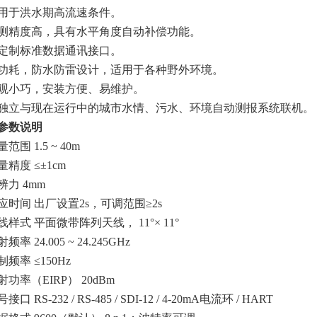
用于洪水期高流速条件。
测精度高，具有水平角度自动补偿功能。
定制标准数据通讯接口。
功耗，防水防雷设计，适用于各种野外环境。
观小巧，安装方便、易维护。
独立与现在运行中的城市水情、污水、环境自动测报系统联机。
. 参数说明
范围 1.5 ~ 40m
量精度 ≤±1cm
辨力 4mm
应时间 出厂设置2s，可调范围≥2s
线样式 平面微带阵列天线， 11°× 11°
频率 24.005 ~ 24.245GHz
制频率 ≤150Hz
射功率（EIRP） 20dBm
接口 RS-232 / RS-485 / SDI-12 / 4-20mA电流环 / HART