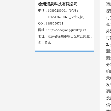
徐州涌泉科技有限公司
适
电话：19895289001（经理）
探
16651767006（技术支持）
可
QQ：3898556794
低
网址：
http://www.yongquankeji.cn
外
地址：江苏省徐州市铜山区珠江路北，
可
衡山路东
2
测量
测
分
响
天
发射
调
发
信号