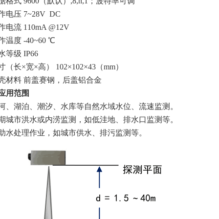
据格式 9600（默认）,8,n,1；波特率可调
作电压 7~28V DC
作电流 110mA @12V
温度 -40~60 ℃
水等级 IP66
寸（长×宽×高） 102×102×43（mm）
壳材料 前盖赛钢，后盖铝合金
. 应用范围
河、湖泊、潮汐、水库等自然水域水位、流速监测。
期城市洪水或内涝监测，如低洼地、排水口监测等。
助水处理作业，如城市供水、排污监测等。