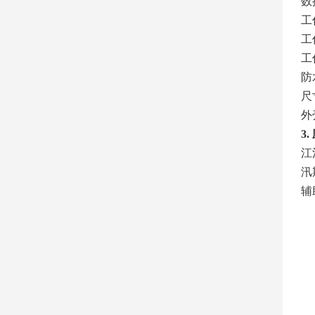
数
工
工
工作
防
尺
外
3
江
汛
辅